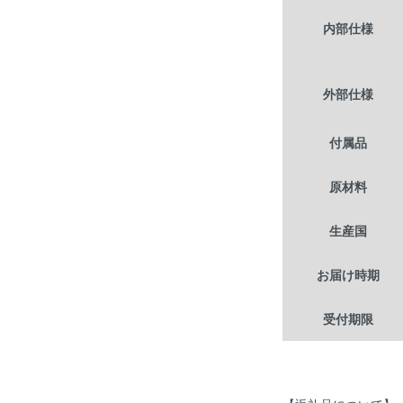
内部仕様
外部仕様
付属品
原材料
生産国
お届け時期
受付期限