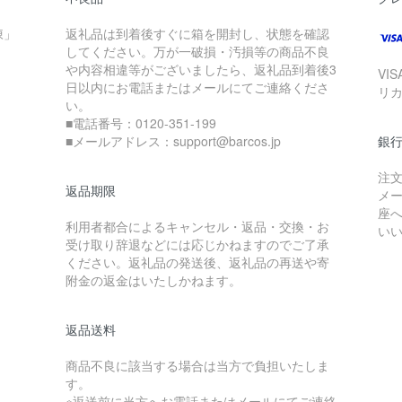
凍」
返礼品は到着後すぐに箱を開封し、状態を確認
してください。万が一破損・汚損等の商品不良
や内容相違等がございましたら、返礼品到着後3
VI
日以内にお電話またはメールにてご連絡くださ
リ
い。
■電話番号：0120-351-199
■メールアドレス：support@barcos.jp
銀
注
返品期限
メ
座
利用者都合によるキャンセル・返品・交換・お
い
受け取り辞退などには応じかねますのでご了承
ください。返礼品の発送後、返礼品の再送や寄
附金の返金はいたしかねます。
返品送料
商品不良に該当する場合は当方で負担いたしま
す。
※返送前に当方へお電話またはメールにてご連絡