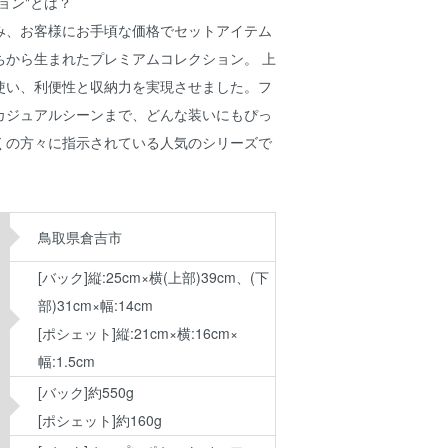
ョン"とは？
み、お客様にお手頃な価格でセットアイテム
ちから生まれたプレミアムコレクション。 上
使い、利便性と収納力を実現させました。フ
カジュアルシーンまで、どんな装いにもぴっ
くの方々に指示されている人気のシリーズで
鳥取県倉吉市
[バック]縦:25cm×横(上部)39cm、(下
部)31cm×幅:14cm
[ポシェット]縦:21cm×横:16cm×
幅:1.5cm
[バック]約550g
[ポシェット]約160g