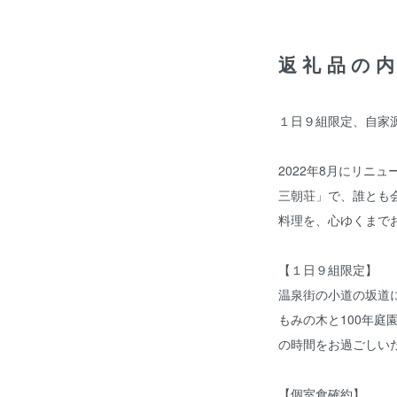
返礼品の
１日９組限定、自家源
2022年8月にリニュ
三朝荘」で、誰とも
料理を、心ゆくまで
【１日９組限定】
温泉街の小道の坂道に
もみの木と100年庭
の時間をお過ごしい
【個室食確約】