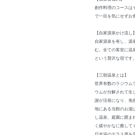
創作料理のコースは
で一目を気にせずお
【自家源泉かけ流し
自家源泉を有し、源泉
む。全ての客室に温
という贅沢な宿です
【三朝温泉とは】
世界有数のラジウム
ウムが分解されて生
謝が活発になり、免
地にある当館のお湯は
し温泉。庭園に囲ま
く緩やかなに癒して
日光浴のテラス席を