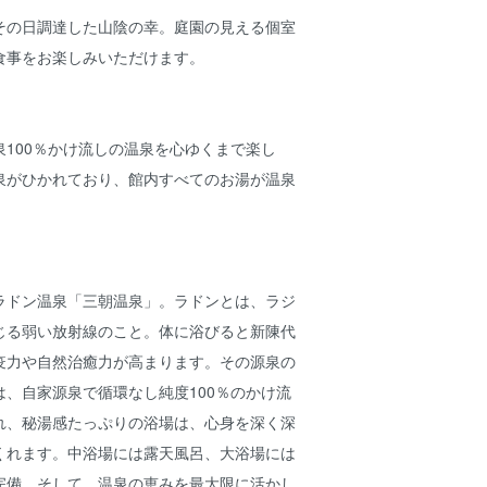
その日調達した山陰の幸。庭園の見える個室
食事をお楽しみいただけます。
】
100％かけ流しの温泉を心ゆくまで楽し
泉がひかれており、館内すべてのお湯が温泉
。
ラドン温泉「三朝温泉」。ラドンとは、ラジ
じる弱い放射線のこと。体に浴びると新陳代
疫力や自然治癒力が高まります。その源泉の
、自家源泉で循環なし純度100％のかけ流
れ、秘湯感たっぷりの浴場は、心身を深く深
くれます。中浴場には露天風呂、大浴場には
完備。そして、温泉の恵みを最大限に活かし