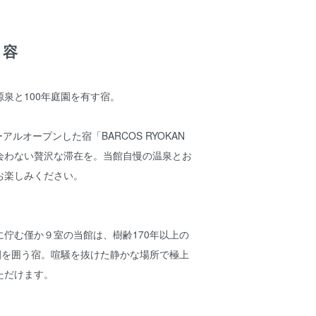
内容
泉と100年庭園を有す宿。
ーアルオープンした宿「BARCOS RYOKAN
会わない贅沢な滞在を。当館自慢の温泉とお
お楽しみください。
佇む僅か９室の当館は、樹齢170年以上の
園を囲う宿。喧騒を抜けた静かな場所で極上
ただけます。