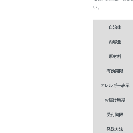
い。
自治体
内容量
原材料
有効期限
アレルギー表示
お届け時期
受付期限
発送方法