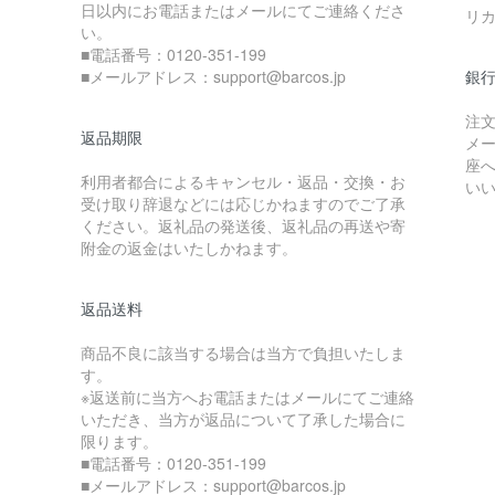
日以内にお電話またはメールにてご連絡くださ
リ
い。
■電話番号：0120-351-199
■メールアドレス：support@barcos.jp
銀
注
返品期限
メ
座
利用者都合によるキャンセル・返品・交換・お
い
受け取り辞退などには応じかねますのでご了承
ください。返礼品の発送後、返礼品の再送や寄
附金の返金はいたしかねます。
返品送料
商品不良に該当する場合は当方で負担いたしま
す。
※返送前に当方へお電話またはメールにてご連絡
いただき、当方が返品について了承した場合に
限ります。
■電話番号：0120-351-199
■メールアドレス：support@barcos.jp